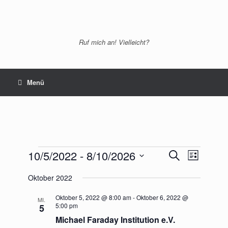
Zum
Inhalt
springen
Ruf mich an! Vielleicht?
Menü
Veranstaltungen
10/5/2022
 - 
8/10/2026
Veranstaltungen
Veranstaltu
Suche
Liste
Suche
Ansichten-
Datum
und
Navigation
Oktober 2022
wählen.
Ansichten,
Navigation
Oktober 5, 2022 @ 8:00 am
-
Oktober 6, 2022 @
MI.
5:00 pm
5
Michael Faraday Institution e.V.